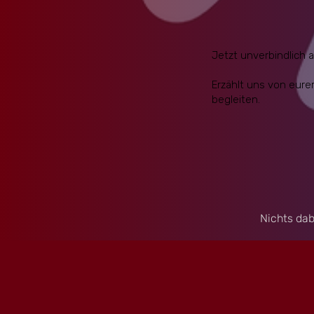
Jetzt unverbindlich 
Erzählt uns von eure
begleiten.
Nichts dab