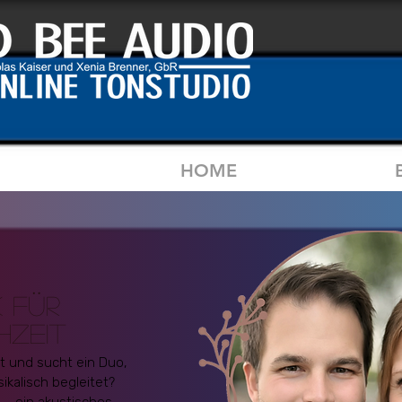
HOME
MUSIK DUO
k für
hzeit
it und sucht ein Duo,
kalisch begleitet?