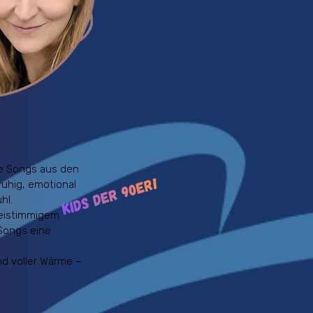
te Songs aus den
uhig, emotional
hl.
weistimmigem
Songs eine
nd voller Wärme –