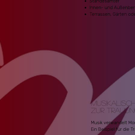
Standesämter
Innen- und Außenber
Terrassen, Gärten o
MUSIKALISC
ZUR TRAUU
Musik verwandelt Mo
Ein Beispiel für die T