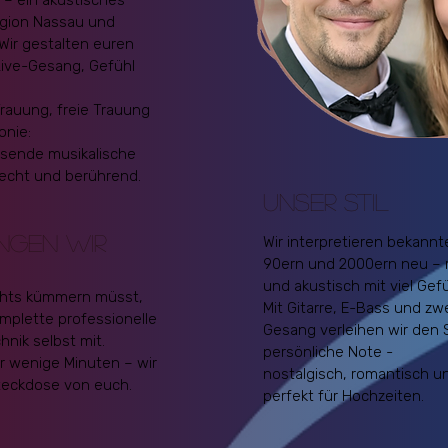
c – ein akustisches
egion Nassau und
Wir gestalten euren
ive-Gesang, Gefühl
rauung, freie Trauung
onie:
ssende musikalische
echt und berührend.
Unser Stil
INGEN WIR
Wir interpretieren bekann
90ern und 2000ern neu – r
und akustisch mit viel Gefü
chts kümmern müsst,
Mit Gitarre, E-Bass und z
mplette professionelle
Gesang verleihen wir den 
nik selbst mit.
persönliche Note -
r wenige Minuten – wir
nostalgisch, romantisch u
teckdose von euch.
perfekt für Hochzeiten.