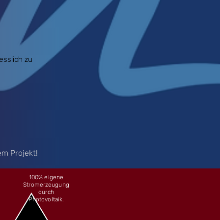
esslich zu
em Projekt!
100% eigene
Stromerzeugung
durch
Photovoltaik.