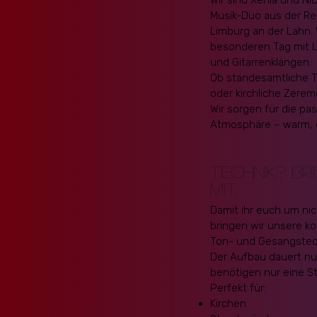
Wir sind Xenia und Ni
Musik-Duo aus der R
Limburg an der Lahn. 
besonderen Tag mit L
und Gitarrenklängen.
Ob standesamtliche T
oder kirchliche Zerem
Wir sorgen für die pa
Atmosphäre – warm, 
TECHNIK? BR
MIT.
Damit ihr euch um ni
bringen wir unsere ko
Ton- und Gesangstech
Der Aufbau dauert nu
benötigen nur eine S
Perfekt für:
Kirchen