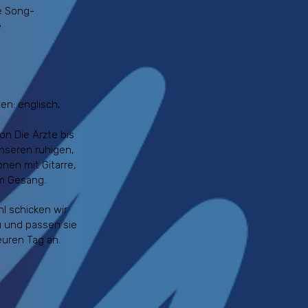
le Song-
e
ten: englisch,
on Die Ärzte bis
unseren ruhigen,
nen mit Gitarre,
m Gesang.
l schicken wir
u und passen sie
euren Tag an.