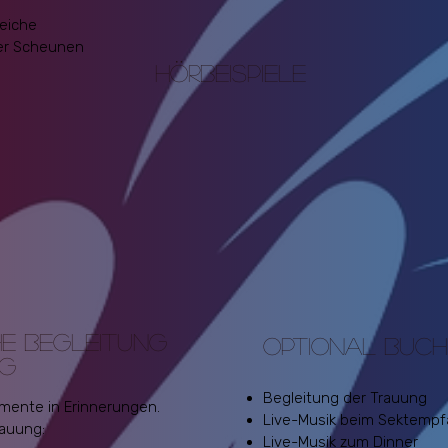
eiche
der Scheunen
HÖRBEISPIELE
HE BEGLEITUNG
OPTIONAL BUC
NG
Begleitung der Trauung
mente in Erinnerungen.
Live-Musik beim Sektemp
rauung:
Live-Musik zum Dinner