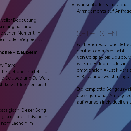
Wunschlieder & individuel
Arrangements auf Anfrag
 voller Bedeutung.
annung auf und
SEt-listen
agischen Moment, in
aum oder Weg betritt.
Wir bieten euch drei Setlis
deutsch oder gemischt.
nie – z. B. beim
Von Coldplay bis Liquido, v
Wir sind Helden – alles in 
w Patrol
emotionalen Akustik-Versio
d tiefgehend. Perfekt für
E-Bass und zweistimmige
wie Gelübde und Ja-Wort
lt kurz stillstehen lässt.
Die komplette Songauswah
euch gerne auf Anfrage z
auf Wunsch individuell an 
ostalgisch. Dieser Song
g und leitet fließend in
 einem Lächeln im