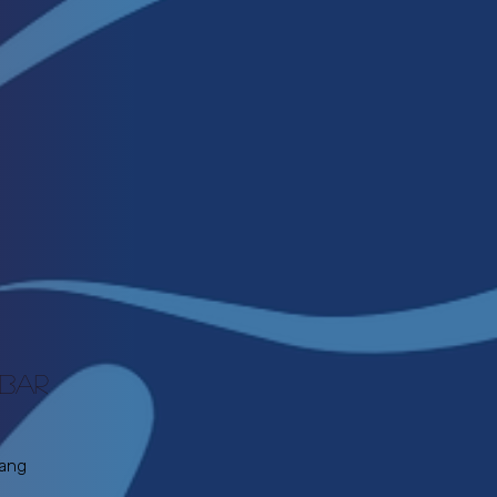
HBAR
fang