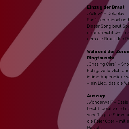
Einzug der Braut
:
„Yellow“ – Coldplay
Sanft, emotional und
Dieser Song baut Sp
unterstreicht den m
dem die Braut den R
Während der Zeremo
Ringtausch:
„Chasing Cars“ – Sno
Ruhig, verletzlich un
intime Augenblicke 
– ein Lied, das die We
Auszug:
„Wonderwall“ – Oasis
Leicht, positiv und n
schafft gute Stimmun
die Feier über – mit
Gesicht.