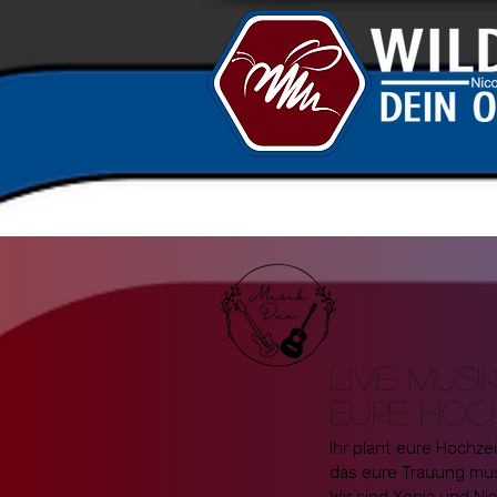
Live Musi
Eure Hoc
Ihr plant eure Hochze
das eure Trauung musi