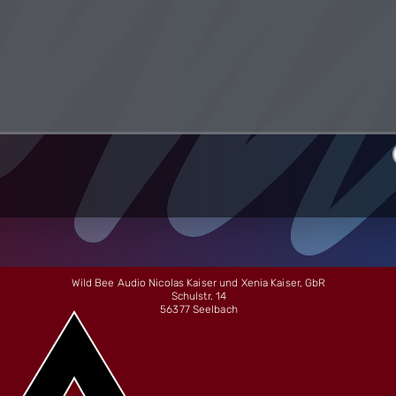
Wild Bee Audio Nicolas Kaiser und Xenia Kaiser, GbR
Schulstr. 14
56377 Seelbach